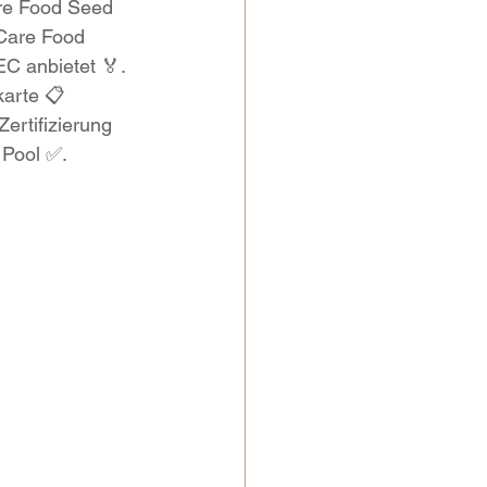
re Food Seed 
Care Food 
C anbietet 🏅. 
arte 📋 
ertifizierung 
 Pool ✅.