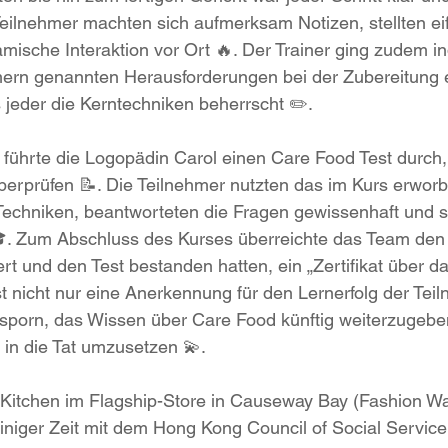
Teilnehmer machten sich aufmerksam Notizen, stellten ei
mische Interaktion vor Ort 🔥. Der Trainer ging zudem ind
mern genannten Herausforderungen bei der Zubereitung 
s jeder die Kerntechniken beherrscht ✏️.
führte die Logopädin Carol einen Care Food Test durch,
berprüfen 📝. Die Teilnehmer nutzten das im Kurs erwor
 Techniken, beantworteten die Fragen gewissenhaft und 
 🎓. Zum Abschluss des Kurses überreichte das Team den
ert und den Test bestanden hatten, ein „Zertifikat über d
ist nicht nur eine Anerkennung für den Lernerfolg der Tei
sporn, das Wissen über Care Food künftig weiterzugebe
e in die Tat umzusetzen 💫.
itchen im Flagship-Store in Causeway Bay (Fashion Wa
 einiger Zeit mit dem Hong Kong Council of Social Servi