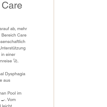
r Care
darauf ab, mehr 
 Bereich Care 
senschaftlich 
Unterstützung 
in einer 
nreise 🚀.
nal Dysphagia 
le aus 
an Pool im 
‍🍳. Vom 
 leicht 