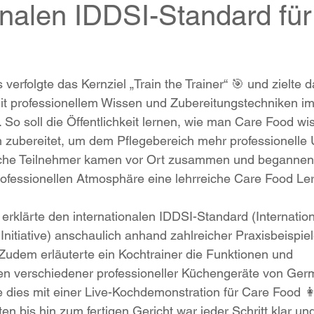
onalen IDDSI-Standard fü
s verfolgte das Kernziel „Train the Trainer“ 🎯 und zielte 
t professionellem Wissen und Zubereitungstechniken im
 So soll die Öffentlichkeit lernen, wie man Care Food wis
 zubereitet, um dem Pflegebereich mehr professionelle 
eiche Teilnehmer kamen vor Ort zusammen und begannen 
ofessionellen Atmosphäre eine lehrreiche Care Food Ler
erklärte den internationalen IDDSI-Standard (Internatio
Initiative) anschaulich anhand zahlreicher Praxisbeispie
udem erläuterte ein Kochtrainer die Funktionen und 
 verschiedener professioneller Küchengeräte von Germ
e dies mit einer Live-Kochdemonstration für Care Food 👩
en bis hin zum fertigen Gericht war jeder Schritt klar und