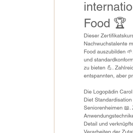
internati
Food 🏆
Dieser Zertifikatskur
Nachwuchstalente mi
Food auszubilden 🌱.
und standardkonform
zu bieten 💪. Zahlr
entspannten, aber pr
Die Logopädin Carol 
Diet Standardisation 
Seniorenheimen 📖. Z
Anwendungstechniken
Detail und verknüpft
Verarbeiten der Zutat