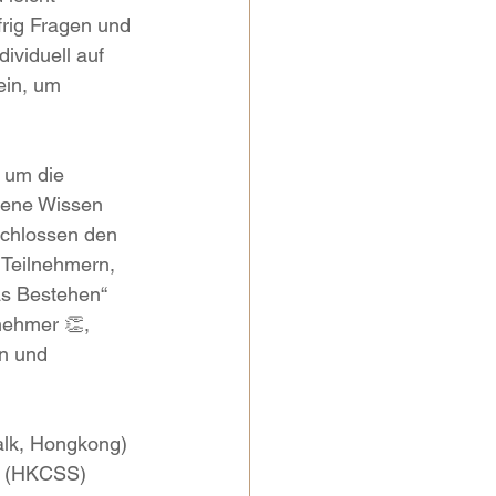
frig Fragen und 
ividuell auf 
ein, um 
 um die 
bene Wissen 
schlossen den 
 Teilnehmern, 
as Bestehen“ 
lnehmer 👏, 
n und 
lk, Hongkong) 
ce (HKCSS) 