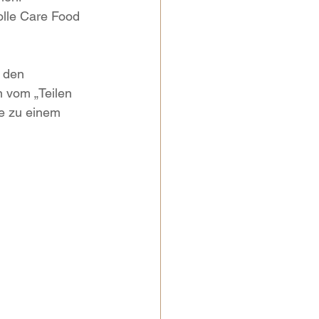
lle Care Food 
 den 
n vom „Teilen 
e zu einem 