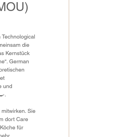
(MOU)
 Technological 
emeinsam die 
as Kernstück 
me“. German 
oretischen 
et 
e und 
🍳.
mitwirken. Sie 
m dort Care 
Köche für 
mehr 