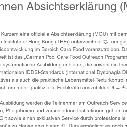
chnen Absichtserklärung 
Kurzem eine offizielle Absichtserklärung (MOU) mit dem
n Institute of Hong Kong (THEi) unterzeichnet 🤝, um g
iceentwicklung im Bereich Care Food voranzutreiben. D
eit ist das „German Pool Care Food Outreach Program
ne systematische Ausbildung anbieten, die sowohl die the
nationalen IDDSI-Standards (International Dysphagia Di
ative) als auch die praktische Lebensmittel-Texturkontroll
t, um mehr qualifizierte Fachkräfte auszubilden 👩‍🍳👨‍
Ausbildung werden die Teilnehmer am Outreach-Service 
, Pflegeheime und verschiedene Institutionen gehen, u
rt sowie einen exklusiven Service durch professionelle 
enüs zu Hause anzubieten 🍲. Dies ermöglicht es noch 