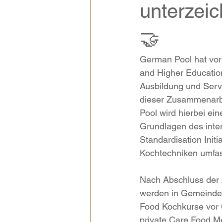
unterzei
🤝
German Pool hat vor 
and Higher Educatio
Ausbildung und Serv
dieser Zusammenarb
Pool wird hierbei ei
Grundlagen des inter
Standardisation Initi
Kochtechniken umfass
Nach Abschluss der 
werden in Gemeinden
Food Kochkurse vor O
private Care Food M