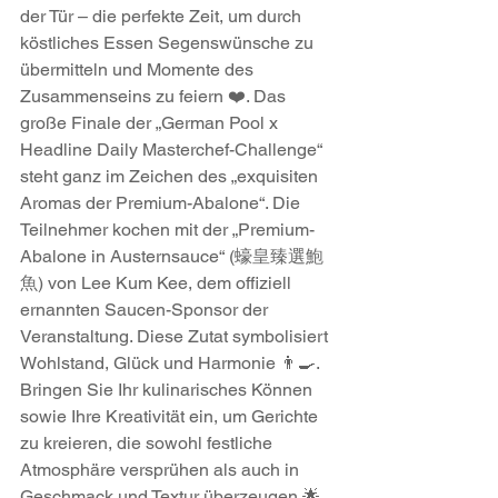
der Tür – die perfekte Zeit, um durch 
köstliches Essen Segenswünsche zu 
übermitteln und Momente des 
Zusammenseins zu feiern ❤️. Das 
große Finale der „German Pool x 
Headline Daily Masterchef-Challenge“ 
steht ganz im Zeichen des „exquisiten 
Aromas der Premium-Abalone“. Die 
Teilnehmer kochen mit der „Premium-
Abalone in Austernsauce“ (蠔皇臻選鮑
魚) von Lee Kum Kee, dem offiziell 
ernannten Saucen-Sponsor der 
Veranstaltung. Diese Zutat symbolisiert 
Wohlstand, Glück und Harmonie 👨‍🍳. 
Bringen Sie Ihr kulinarisches Können 
sowie Ihre Kreativität ein, um Gerichte 
zu kreieren, die sowohl festliche 
Atmosphäre versprühen als auch in 
Geschmack und Textur überzeugen 🌟.