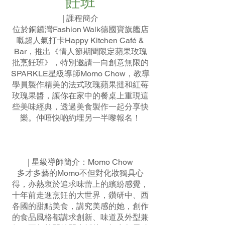
飪班
| 課程簡介
位於銅鑼灣Fashion Walk德國寶旗艦店
嘅超人氣打卡Happy Kitchen Café &
Bar，推出《情人節期間限定蘋果玫瑰
批烹飪班》，特別邀請一向創意無限的
SPARKLE星級導師Momo Chow，教導
學員製作精美的法式玫瑰蘋果撻和紅莓
玫瑰果醬，讓你在家中的餐桌上重現這
些美味經典，透過美食製作一起分享快
樂。仲唔快啲約埋另一半嚟報名！
| 星級導師簡介：Momo Chow
多才多藝的Momo不但對化妝獨具心
得，亦熱衷於追求味蕾上的繽紛感覺，
十年前走進烹飪的大世界，鑽研中、西
各國的甜點美食，講究美感的她，創作
的食品風格都講求創新、味道及外型兼