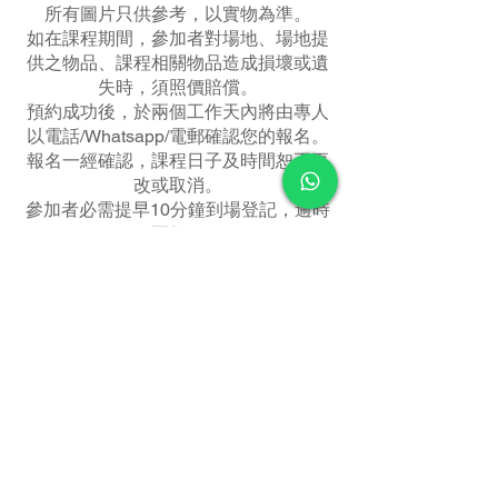
所有圖片只供參考，以實物為準。
如在課程期間，參加者對場地、場地提
供之物品、課程相關物品造成損壞或遺
失時，須照價賠償。
預約成功後，於兩個工作天內將由專人
以電話/Whatsapp/電郵確認您的報名。
報名一經確認，課程日子及時間恕不更
改或取消。
參加者必需提早10分鐘到場登記，逾時
不候。
每堂時間為約2.5小時，由於課程緊湊，
參加者請務必準時到達。
Happy Kitchen Café & Bar有權取消報
名人數未乎理想之課程，或於必要時更
改導師及上課時間。
如報名後，未能於指定時間參與課程，
作自動放棄論，將不作退款或補堂安
排。
如天文台於上課前2小時懸掛黑色暴雨
警告訊號或八號風球以上或其他惡劣天