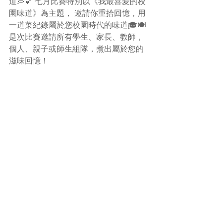
道💭💕 七月比賽特別以《我最喜愛的校
園味道》為主題， 邀請你重拾回憶，用
一道菜紀錄屬於您校園時代的味道🎓🍽️
是次比賽邀請所有學生、家長、教師，
個人、親子或師生組隊，煮出屬於您的
滋味回憶！