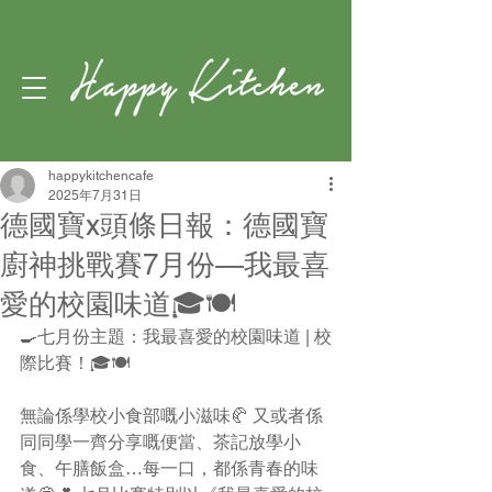
happykitchencafe
2025年7月31日
德國寶x頭條日報：德國寶
廚神挑戰賽7月份—我最喜
愛的校園味道🎓🍽️
🍳七月份主題：我最喜愛的校園味道 | 校
際比賽！🎓🍽️
無論係學校小食部嘅小滋味🥐 又或者係
同同學一齊分享嘅便當、茶記放學小
食、午膳飯盒…每一口，都係青春的味