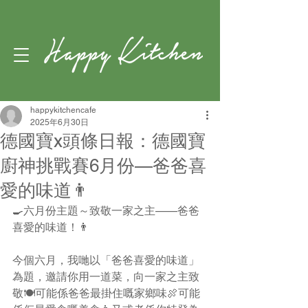
happykitchencafe
2025年6月30日
德國寶x頭條日報：德國寶
廚神挑戰賽6月份—爸爸喜
愛的味道👨
🍳六月份主題～致敬一家之主——爸爸
喜愛的味道！👨
今個六月，我哋以「爸爸喜愛的味道」
為題，邀請你用一道菜，向一家之主致
敬🍽️可能係爸爸最掛住嘅家鄉味🍖可能