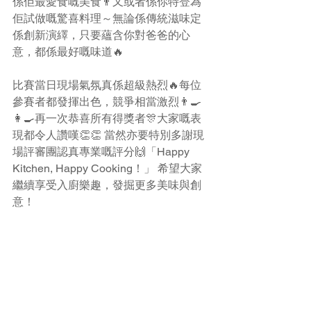
係佢最愛食嘅美食👨又或者係你特登為
佢試做嘅驚喜料理～無論係傳統滋味定
係創新演繹，只要蘊含你對爸爸的心
意，都係最好嘅味道🔥
比賽當日現場氣氛真係超級熱烈🔥每位
參賽者都發揮出色，競爭相當激烈👨🍳
👩🍳再一次恭喜所有得獎者🎊大家嘅表
現都令人讚嘆👏👏 當然亦要特別多謝現
場評審團認真專業嘅評分🙌「Happy 
Kitchen, Happy Cooking！」 希望大家
繼續享受入廚樂趣，發掘更多美味與創
意！