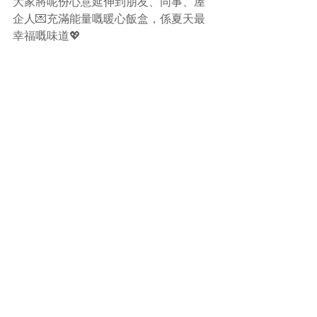
大家將呢份心意延伸到朋友、同事、屋
企人💌充滿能量嘅暖心飯盒，係夏天最
幸福嘅味道💖