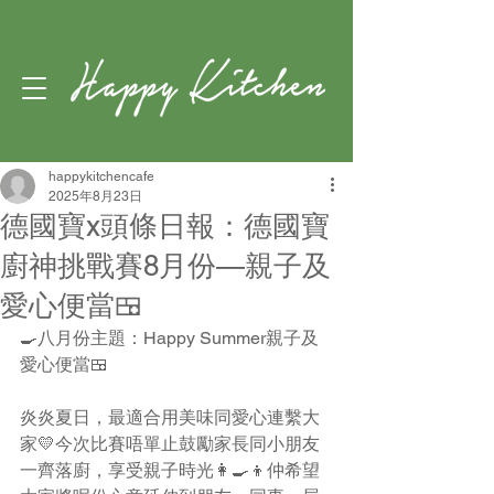
happykitchencafe
2025年8月23日
德國寶x頭條日報：德國寶
廚神挑戰賽8月份—親子及
愛心便當🍱
🍳八月份主題：Happy Summer親子及
愛心便當🍱 
炎炎夏日，最適合用美味同愛心連繫大
家💛今次比賽唔單止鼓勵家長同小朋友
一齊落廚，享受親子時光👩‍🍳👦仲希望