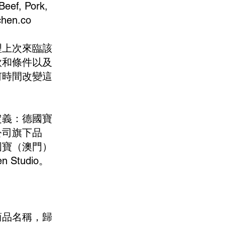
Beef, Pork,
chen.co
理上次來臨該
款和條件以及
何時間改變這
定義：德國寶
公司旗下品
國寶（澳門）
n Studio。
商品名稱，歸