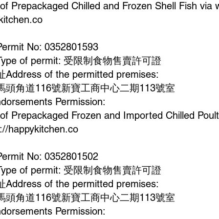
 of Prepackaged Chilled and Frozen Shell Fish via 
kitchen.co
it No: 0352801593
pe of permit: 受限制食物售賣許可證
ress of the permitted premises:
頭角道116號新寶工商中心二期113號室
rsements Permission:
 of Prepackaged Frozen and Imported Chilled Poult
p://happykitchen.co
it No: 0352801502
pe of permit: 受限制食物售賣許可證
ress of the permitted premises:
頭角道116號新寶工商中心二期113號室
rsements Permission: