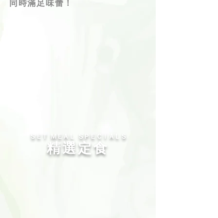
同時滿足味蕾！
ＳＥＴ ＭＥＡＬ ＳＰＥＣＩＡＬＳ
精選定食