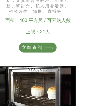
枱，尤其適合烹飪班、企業活
動、研討會、私人用餐活動、
視頻製作、攝影、直播等！
面積：400 平方尺 / 可容納人數
上限：21人
立即查詢