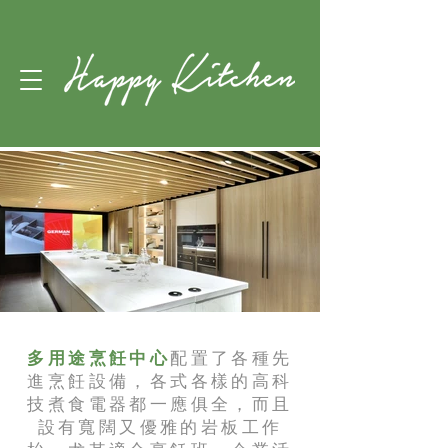
多用途烹飪中心
配置了各種先
進烹飪設備，各式各樣的高科
技煮食電器都一應俱全，而且
設有寬闊又優雅的岩板工作