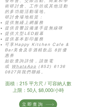
發布會、交際活動、商業和學
術研討會、工作坊或其他活動
的多功能活動場地。
研討會場地租賃：
提供無綫上網服務
提供音響設備連手提無線咪
提供大型LED銀幕
提供基本影印服務
可享Happy Kitchen Cafe &
Bar美食及非酒精飲品 8折優
惠券
如欲查詢詳情，請致電
或
WhatsApp
(852) 6136
0827
與我們聯絡。
面積：215 平方尺 / 可容納人數
上限：50人 $8,000/小時
立即查詢