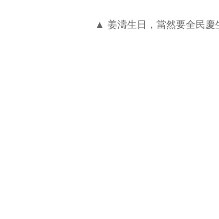
▲ 姜濤生日，當然要全民慶生啦！