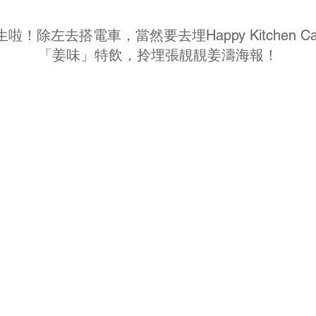
除左去搭電車，當然要去埋Happy Kitchen Ca
「姜味」特飲，拎埋張靚靚姜濤海報！