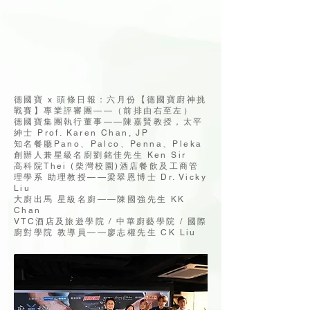
德國寶 x 頭條日報：六月份【德國寶廚神挑
戰賽】專業評審團——（前排由右至左）
德國寶集團執行董事——陳嘉賢教授，太平
紳士 Prof. Karen Chan, JP
知名餐廳Pano、Palco、Penna、Pleka
創辦人兼星級名廚劉銘佳先生 Ken Sir
高科院Thei (柴灣校園)酒店餐飲及工商管
理學系 助理教授——梁翠恩博士 Dr. Vicky
Liu
大廚出馬 星級名廚——陳國強先生 KK
Chan
VTC酒店及旅遊學院 / 中華廚藝學院 / 國際
廚對學院 教導員——廖志權先生 CK Liu