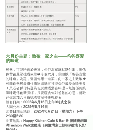
六月份主題：致敬一家之主——爸爸喜愛
的味道
爸爸，可能唔善於表達，但佢為家庭默默付出，總係
你背後最堅強嘅依靠❤️今個六月，我哋以「爸爸喜愛
的味道」為題，邀請你用一道菜，向一家之主致敬🍽️
可能係爸爸最掛住嘅家鄉味🍖可能係佢最愛食嘅美食
👨又或者係你特登為佢試做嘅驚喜料理～無論係傳統
滋味定係創新演繹，只要蘊含你對爸爸的心意，都歡
迎你參加六月份德國寶廚神挑戰賽🔥
報名日期：
2025年6月16日上午9時或之前
入圍公布：
2025年6月16日
比賽日期及地點：
2025年6月21日（星期六）下午
2:30至5:30
比賽地點：
Happy Kitchen Café & Bar @ 德國寶銅鑼
灣Fashion Walk旗艦店（銅鑼灣京士頓街9號地下及1