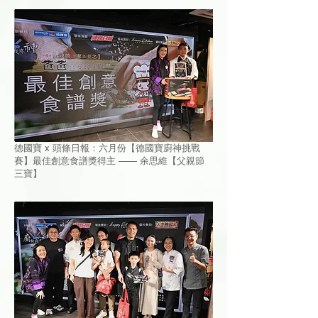
德國寶 x 頭條日報：六月份【德國寶廚神挑戰
賽】最佳創意食譜獎得主 —— 余思維【父親節
三寶】