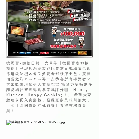
德國寶x頭條日報：六月份【德國寶廚神挑
戰賽】已經圓滿結束🎉比賽當日現場氣氛真
係超級熱烈🔥每位參賽者都發揮出色，競爭
相當激烈👨🍳👩🍳再一次恭喜所有得獎者🎊
大家嘅表現都令人讚嘆👏👏 當然亦要特別多
謝現場評審團認真專業嘅評分🙌「Happy
Kitchen, Happy Cooking！」 希望大家
繼續享受入廚樂趣，發掘更多美味與創意，
下次【德國寶廚神挑戰賽】希望有您嘅參
與！