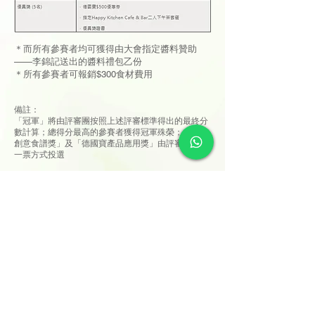
＊而所有參賽者均可獲得由大會指定醬料贊助
——李錦記送出的醬料禮包乙份
＊所有參賽者可報銷$300食材費用
備註：
「冠軍」將由評審團按照上述評審標準得出的最終分
數計算；總得分最高的參賽者獲得冠軍殊榮；「最佳
創意食譜獎」及「德國寶產品應用獎」由評審團一人
一票方式投選
參賽方法
網上初賽
按此立即填妥表格報名
，並提交作品影片及/或相片，
配以完整食譜（包括做法及食材、配料份量）及不超
過150字簡介。
參賽者請將作品影片或相片於
「德國寶開心廚房
German Pool Happy Kitchen」
Facebook專頁上的德
國寶 x 頭條日報 【德國寶廚神挑戰賽】帖文留言分
享。
所有作品將由德國寶與頭條日報內部評審團進行篩