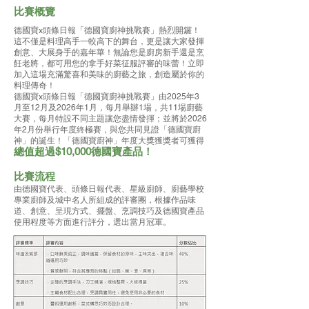
比賽概覽
德國寶x頭條日報「德國寶廚神挑戰賽」熱烈開鑼！
這不僅是料理高手一較高下的舞台，更是讓大家發揮
創意、大展身手的嘉年華！無論您是廚房新手還是烹
飪老將，都可用您的拿手好菜征服評審的味蕾！立即
加入這場充滿驚喜和美味的廚藝之旅，創造屬於你的
料理傳奇！
德國寶x頭條日報「德國寶廚神挑戰賽」由2025年3
月至12月及2026年1月，每月舉辦1場，共11場廚藝
大賽，每月特設不同主題讓您盡情發揮；並將於2026
年2月份舉行年度終極賽，與您共同見證「德國寶廚
神」的誕生！「德國寶廚神」年度大獎獲獎者可獲得
總值超過$10,000德國寶產品！
比賽流程
由德國寶代表、頭條日報代表、星級廚師、廚藝學校
專業廚師及城中名人所組成的評審團，根據作品味
道、創意、呈現方式、擺盤、烹調技巧及德國寶產品
使用程度等方面進行評分，選出當月冠軍。