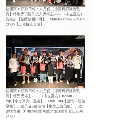
德國寶 x 頭條日報：六月份【德國寶廚神挑戰
賽】特別獎項親子投入獎得主—— （由左至右）
吳家超【菠蘿酸甜排骨】、Marcus Chow & Sam
Chow【三色抗疫寶盒】
德國寶 x 頭條日報：六月份【德國寶廚神挑戰
賽】優異獎得主—— （由左至右）Kelvin
Yip【牛之冰火二重奏】、Fion Tsui【濃情羊肚菌
燉雞】、盧思璇&麥浩怡【東北三鮮煎餃】、啟
勵扶青會【印度坦都里烤雞米飯漢堡配夏日芒果
冰沙】