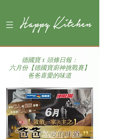
德國寶 x 頭條日報：
六月份【德國寶廚神挑戰賽】
爸爸喜愛的味道