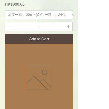
Price
HK$360.00
Add to Cart