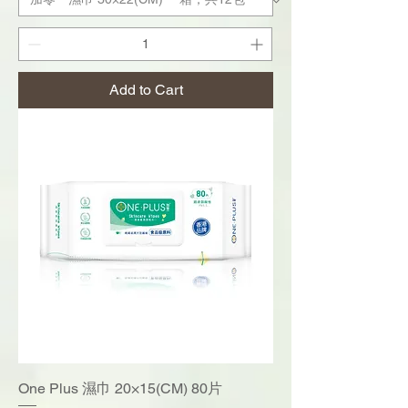
Add to Cart
One Plus 濕巾 20×15(CM) 80片