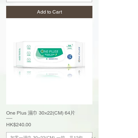
Add to Cart
One Plus 濕巾 30×22(CM) 64片
Price
HK$240.00