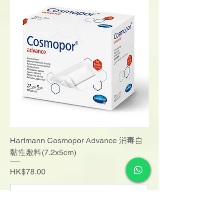
Hartmann Cosmopor Advance 消毒自
黏性敷料(7.2x5cm)
Price
HK$78.00
Add to Cart