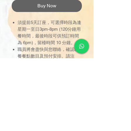
Buy Now
須提前5天訂座，可選擇時段為逢
星期一至日3pm-8pm (120分鐘用
餐時間，最後時段可供預訂時間
為 6pm)，留檯時間 10 分鐘。
職員將會盡快與您聯絡，確認軟
餐餐點數目及預付安排。請注
意，預付成功後，預訂才算完
成。
只限於已預定之時間內使用，逾
時未到者，用餐時間不作順延；
訂座一經確認，恕不接受取消或
改期。
用餐位置已劃分於指定區域，座
位將由餐職員安排，不設選擇；
只限堂食享用，不設外賣。
如有任何爭議，德國寶保留最終
決定權。