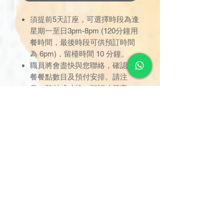
須提前5天訂座，可選擇時段為逢
星期一至日3pm-8pm (120分鐘用
餐時間，最後時段可供預訂時間
為 6pm)，留檯時間 10 分鐘。
職員將會盡快與您聯絡，確認軟
餐餐點數目及預付安排。請注
意，預付成功後，預訂才算完
成。
只限於已預定之時間內使用，逾
時未到者，用餐時間不作順延；
訂座一經確認，恕不接受取消或
改期。
用餐位置已劃分於指定區域，座
位將由餐職員安排，不設選擇；
只限堂食享用，不設外賣。
如有任何爭議，德國寶保留最終
決定權。