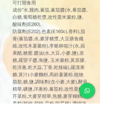
可打開食用
成份”水,雞肉,蕃茄,蕃茄醬(水,番茄醬,
白糖,葡萄糖乾漿,改性粟米澱粉,鹽,
酸味劑(E260),
防腐劑(E202),色素(E160c),香料),茄
膏(蕃茄醬,水,麥芽糖漿,大豆膳食纖
維,改性木薯澱粉),李哌林喼汁(水,蘋
果醋,糖蜜,醬油(水,大豆,小麥,鹽),蔗
糖,羅望子醬,海鹽, 玉米澱粉,黃原膠,
乾洋蔥,乾大蒜,丁香,乾辣椒),羅漢果
糖,黃汁(小麥麵粉,馬鈴薯澱粉,植物
脂肪,糖,鹽,調味劑(含小麥,大麥),酵母
精華,碘鹽,洋蔥粉,蕃茄粉,改性粟粉,
芹菜粉,大麥芽精華,焦糖,麥芽糊精,
香料(辣椒,胡椒,蒜粉,歐芹根),濃縮洋
蔥汁,果糖,豉油(含大豆,小麥粉),食用
鹽,雞肉提取物,百里香,酵母提取物,
增味劑(621),增稠劑(1442,415 ),抗氧
化劑(維生素C,331)”