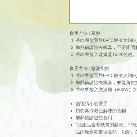
食用方法 : 蒸熱
將軟餐放置於0-4℃解凍大約
加熱前請除去紙套，不要撕開
將軟餐放入蒸爐蒸15-20分鐘
食用方法 : 微波加熱
將軟餐放置於0-4℃解凍大約
加熱前請除去紙套，並從角位
將軟餐放入微波爐（800W）加
熱後請小心燙手
切勿再冷藏已解凍的食物
加熱後請盡快食用
*此產品含有麩質的穀物、甲
品的廠房亦處理魚類、奶類、