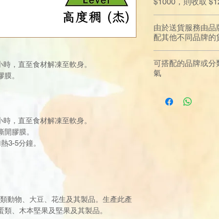
$1000，則收取 
由於送貨服務由品
配其他不同品牌的
可搭配的品牌或分類
8小時，直至食材解凍至軟身。
氣
膠膜。
。
8小時，直至食材解凍至軟身。
撕開膠膜。
熱3-5分鐘。
殼類動物、大豆、花生及其製品。生產此產
蛋類、木本堅果及堅果及其製品。