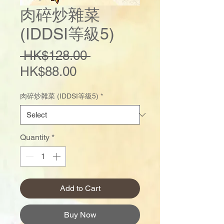
肉碎炒雜菜
(IDDSI等級5)
Regular
 HK$128.00 
Sale
Price
HK$88.00
Price
肉碎炒雜菜 (IDDSI等級5)
*
Quantity
*
Add to Cart
Buy Now