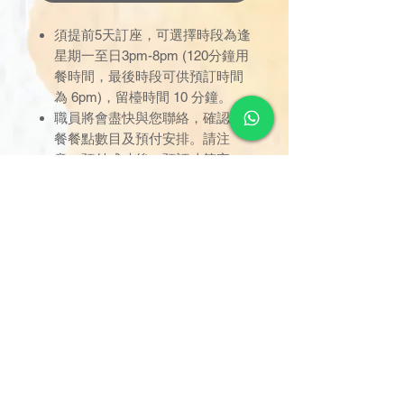
須提前5天訂座，可選擇時段為逢
星期一至日3pm-8pm (120分鐘用
餐時間，最後時段可供預訂時間
為 6pm)，留檯時間 10 分鐘。
職員將會盡快與您聯絡，確認軟
餐餐點數目及預付安排。請注
意，預付成功後，預訂才算完
成。
只限於已預定之時間內使用，逾
時未到者，用餐時間不作順延；
訂座一經確認，恕不接受取消或
改期。
用餐位置已劃分於指定區域，座
位將由餐職員安排，不設選擇；
只限堂食享用，不設外賣。
如有任何爭議，德國寶保留最終
決定權。