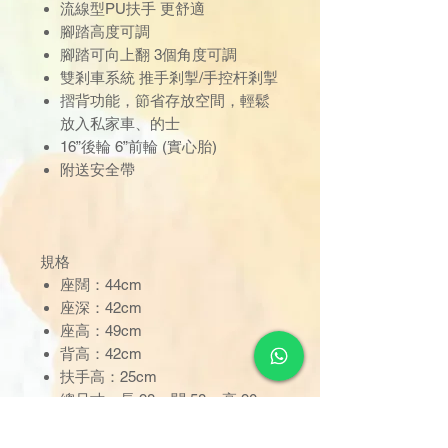
流線型PU扶手 更舒適
腳踏高度可調
腳踏可向上翻 3個角度可調
雙剎車系統 推手剎掣/手控杆剎掣
摺背功能，節省存放空間，輕鬆
放入私家車、的士
16”後輪 6”前輪 (實心胎)
附送安全帶
規格
座闊：44cm
座深：42cm
座高：49cm
背高：42cm
扶手高：25cm
總尺寸：長 98 x 闊 58 x 高 90cm
摺合後尺寸：長 70 x 闊 30x 高
70cm