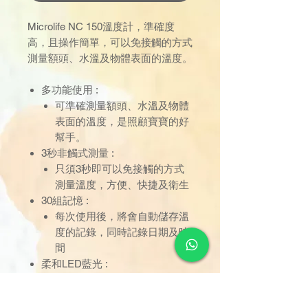
Microlife NC 150溫度計，準確度
高，且操作簡單，可以免接觸的方式
測量額頭、水溫及物體表面的溫度。
多功能使用 :
可準確測量額頭、水溫及物體
表面的溫度，是照顧寶寶的好
幫手。
3秒非觸式測量 :
只須3秒即可以免接觸的方式
測量溫度，方便、快捷及衛生
30組記憶 :
每次使用後，將會自動儲存溫
度的記錄，同時記錄日期及時
間
柔和LED藍光 :
測量時會顯示柔和的LED藍
光，能準確測量所須探熱的位