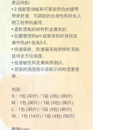
產品特點:
• 2 個鬆緊側板和可重新閉合的膠帶
帶來舒適、可調節的合身性和符合人
體工程學的處理。
• 柔軟透氣的材料對皮膚友好。
• 抗菌整理和pH 緩衝有助於保持皮
膚中性pH 值為5.5。
• 快速吸收、防滲漏系統和快乾系統
提供全方位保護。
• 低過敏性和皮膚病學測試。
• 背面的濕度指示器顯示何時需要更
換。
包裝:
S：1包 (30片) / 1箱 (3包) (90片)
M：1包 (30片) / 1箱 (3包) (90片)
L：1包 (30片) / 1箱 (3包) (90片)
XL：1包 (14片) / 1箱 (4包) (56片)
臀圍(cm):