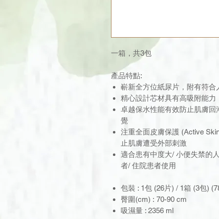
一箱，共3包
產品特點:
嶄新全方位紙尿片，附有符合
精心設計芯材具有高吸附能力
卓越保水性能有效防止肌膚回
覺
注重全面皮膚保護 (Active Sk
止肌膚遭受外部刺激
適合患有中度大/ 小便失禁的
者/ 住院患者使用
包裝 : 1包 (26片) / 1箱 (3包) (
臀圍(cm) : 70-90 cm
吸濕量 : 2356 ml