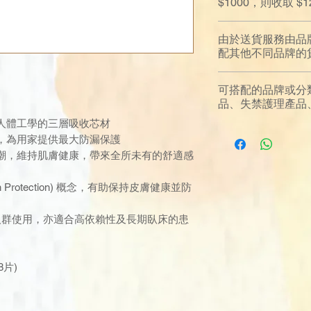
$1000，則收取 
由於送貨服務由品
配其他不同品牌的
可搭配的品牌或分
品、失禁護理產品、電子
人體工學的三層吸收芯材
，為用家提供最大防漏保護
潮，維持肌膚健康，帶來全所未有的舒適感
in Protection) 概念，有助保持皮膚健康並防
人群使用，亦適合高依賴性及長期臥床的患
78片)