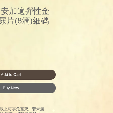
re 安加適彈性金
尿片(8滴)細碼
Price
Add to Cart
Buy Now
00 以上可享免運費。若未滿