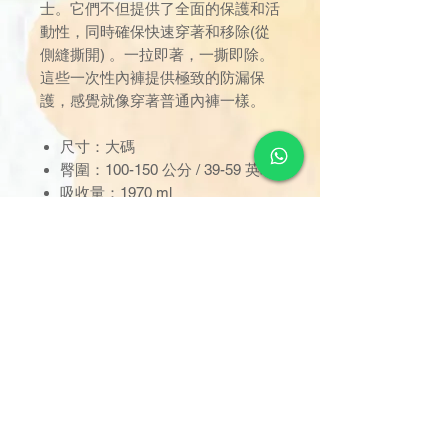
士。它們不但提供了全面的保護和活
動性，同時確保快速穿著和移除(從
側縫撕開) 。一拉即著，一撕即除。
這些一次性內褲提供極致的防漏保
護，感覺就像穿著普通內褲一樣。
尺寸：大碼
臀圍：100-150 公分 / 39-59 英吋
吸收量：1970 ml
一箱，共3包
訂單金額達 $1000 以上可享免
運費。若未滿 $1000，則收取
$120 運費（偏遠離島除外）。
由於送貨服務由品牌方直接安
排，因此恕未能搭配其他不同品
牌的貨品。