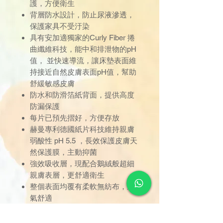
護，方便衛生
背層防水設計，防止尿液滲透，
保護家具不受汙染
具有安加適獨家的Curly Fiber 捲
曲纖維科技，能中和排泄物的pH
值， 並快速導流，讓床墊表面維
持接近自然皮膚表面pH值，幫助
舒緩敏感皮膚
防水和防滑箔紙背面，提供高度
防漏保護
每片已預先摺好，方便存放
赫曼專利德國紙片科技維持親膚
弱酸性 pH 5.5 ，長效保護皮膚天
然保護膜，主動抑菌
強效吸收層，現配合鵝絨般超細
親膚表層，更舒適衛生
整個表面均覆有柔軟無紡布，透
氣舒適
經皮膚專家驗證，低敏材質，通
過德國皮膚科測試