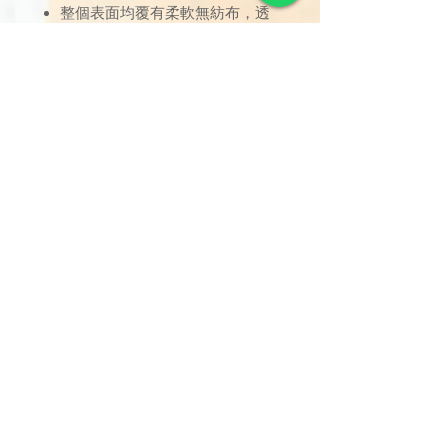
整個表面均覆有柔軟無紡布，透
氣舒適
經皮膚專家驗證，低敏材質，通
過德國皮膚科測試
用完即棄，省卻清理時間
Hartmann赫曼 - 超過200年歷史
的德國醫療器材生產商
訂單金額達 $1000 以上可享免
運費。若未滿 $1000，則收取
$120 運費（偏遠離島除外）。
由於送貨服務由品牌方直接安
排，因此恕未能搭配其他不同品
牌的貨品。
可搭配的品牌或分類的貨品包
括：消毒護理產品、失禁護理產
品、電子測量產品 - Molicare