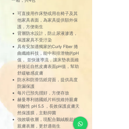
一箱，共4包
可直接用作床墊或用在椅子及其
他家具表面，為家具提供額外保
護，方便衛生
背層防水設計，防止尿液滲透，
保護家具不受汙染
具有安加適獨家的Curly Fiber 捲
曲纖維科技，能中和排泄物的pH
值， 並快速導流，讓床墊表面維
持接近自然皮膚表面pH值，幫助
舒緩敏感皮膚
防水和防滑箔紙背面，提供高度
防漏保護
每片已預先摺好，方便存放
赫曼專利德國紙片科技維持親膚
弱酸性 pH 5.5 ，長效保護皮膚天
然保護膜，主動抑菌
強效吸收層，現配合鵝絨般超細
親膚表層，更舒適衛生