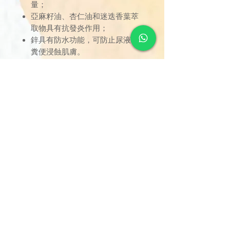
量；
亞麻籽油、杏仁油和迷迭香葉萃
取物具有抗發炎作用；
鋅具有防水功能，可防止尿液和
糞便浸蝕肌膚。
訂單金額達 $1000 以上可享免
運費。若未滿 $1000，則收取
$120 運費（偏遠離島除外）。
由於送貨服務由品牌方直接安
排，因此恕未能搭配其他不同品
牌的貨品。
可搭配的品牌或分類的貨品包
括：消毒護理產品、失禁護理產
品、電子測量產品 - Molicare