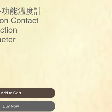
 多功能溫度計
on Contact
ction
eter
Price
Add to Cart
Buy Now