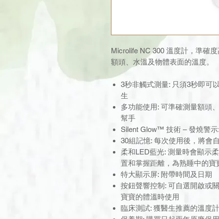
Microlife NC 300 溫度
額頭、水溫及物體表面的溫度。
3秒非觸式測量: 只須3秒即
生
多功能使用: 可準確測量額頭
幫手
Silent Glow™ 技術 – 
30組記憶: 每次使用後，將
柔和LED藍光: 測量時會顯
置和掌握距離，為熟睡中的寶
特大顯示屏: 附帶時間及日期
按鈕聲響控制: 可自選開啟或
寶寶的體溫時使用
臨床測試: 獲醫生推薦的溫度