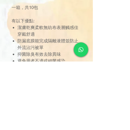
一箱，共10包
有以下優點:
潔膚乾爽柔軟無紡布表層觸感佳
穿戴舒適
防漏底膜能完成隔離液體並防止
外流沾污被單
抑菌除臭有效去除異味
避免用者不適或細菌感染
超強吸收讓液體快速吸收發揮鎖
濕功能防止外流
訂單金額達 $1000 以上可享免
運費。若未滿 $1000，則收取
$120 運費（偏遠離島除外）。
由於送貨服務由品牌方直接安
排，因此恕未能搭配其他不同品