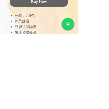
Buy Now
一箱，共8包
綿柔舒適
雙層防漏隔邊
快速吸收導流
清楚尿濕指示
訂單金額達 $1000 以上可享免
運費。若未滿 $1000，則收取
$120 運費（偏遠離島除外）。
由於送貨服務由品牌方直接安
排，因此恕未能搭配其他不同品
牌的貨品。
可搭配的品牌或分類的貨品包
括：失禁護理產品 - One Plus