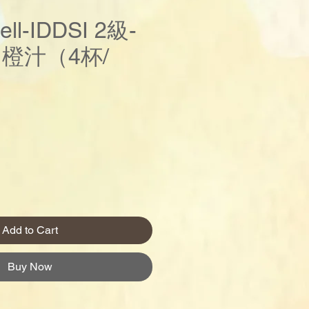
ell-IDDSI 2級-
橙汁（4杯/
rice
Add to Cart
Buy Now