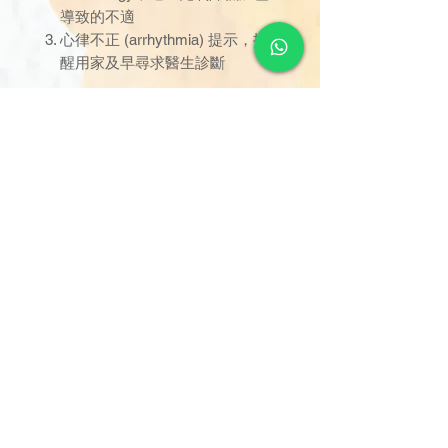
導致的不適​
心律不正 (arrhythmia) 提示，提
醒用家及早尋求醫生診斷​
訂單金額達 $1000 以上可享免
運費。若未滿 $1000，則收取
$120 運費（偏遠離島除外）。
由於送貨服務由品牌方直接安
排，因此恕未能搭配其他不同品
牌的貨品。
可搭配的品牌或分類的貨品包
括：消毒護理產品、失禁護理產
品、電子測量產品 - Molicare