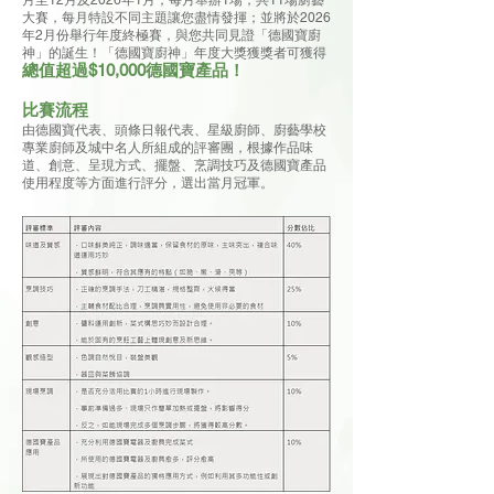
月至12月及2026年1月，每月舉辦1場，共11場廚藝
大賽，每月特設不同主題讓您盡情發揮；並將於2026
年2月份舉行年度終極賽，與您共同見證「德國寶廚
神」的誕生！「德國寶廚神」年度大獎獲獎者可獲得
總值超過$10,000德國寶產品！
比賽流程
由德國寶代表、頭條日報代表、星級廚師、廚藝學校
專業廚師及城中名人所組成的評審團，根據作品味
道、創意、呈現方式、擺盤、烹調技巧及德國寶產品
使用程度等方面進行評分，選出當月冠軍。