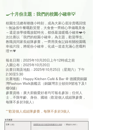
🍳十月份主題：我們的校園小確幸💡
校園生活總有啲微小時刻，成為大家心底珍貴嘅回憶
✨無論係午餐嘅歡笑聲，大食會一齊精心準備嘅美食
～還是放學後嘅放鬆時光，都係最溫暖嘅小確幸❤️今
次比賽以「我們的校園小確幸」為主題，歡迎學生、
教職員同家長組隊參賽，一齊用美食記錄有關校園嘅
幸福片段，將呢份小確幸，化成一道道充滿心意嘅料
理🍴💗
報名日期：2025年10月20日上午12時或之前
入圍公布：2025年10月20日
比賽日期及地點：2025年10月25日（星期六）下午
2:30至5:30
比賽地點：Happy Kitchen Café & Bar @ 德國寶銅鑼
灣Fashion Walk旗艦店（銅鑼灣京士頓街9號地下及1
樓G舖）
參賽資格：
廣大廚藝愛好者均可報名參加；任何人
士，不限年齡、身份、國籍（歡迎個人或組隊參賽，
每隊不多於3個人）
**歡迎個人或組隊參賽，每隊不多於3個人
德國寶迷你多功能蒸烤焗爐SGV-2020