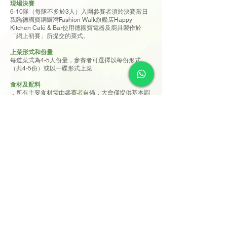
現場決賽
6-10隊（每隊不多於3人）入圍參賽者須於決賽當日
親臨德國寶銅鑼灣Fashion Walk旗艦店Happy
Kitchen Café & Bar使用德國寶電器及廚具製作於
「網上初賽」所提交的菜式。
上菜形式和份量
每道菜式為4-5人份量，參賽者可選擇以每份形式
（共4-5份）或以一碟形式上菜
食材及配料
．所有主要食材需由參賽者自備，大會僅提供基本調
味料（包括由大會指定醬料贊助李錦記提供的舊庄特
級蠔油、頭道原釀頭抽、特級老抽、混合芝麻油、蒜
蓉、白胡椒粉、黑胡椒碎、番茄醬、調味白醋、柱侯
醬；以及鹽、糖、生粉、雞粉、少量油）
．
大會為每隊參賽者提供最多$300食材資助
，實報實
銷，超出$300之費用由參賽者自行承擔；比賽完結
後，會提供網上食材資助申請表格，相關款項將於比
賽後一個月內發放
．參賽者可自攜特殊醬料及調味料，以配合其菜式風
格，大會將提供透明玻璃碗予參賽者裝載自攜的醬料
及調味料
．食材的預處理（如漲發、刴茸、醃製、切絲、裝飾
雕刻等）
．需在場外完成，比賽現場僅限進行烹調及擺盤
．禁止使用已預先煮熟或半成品之食材（如預製菜、
罐頭食品、即食包等）