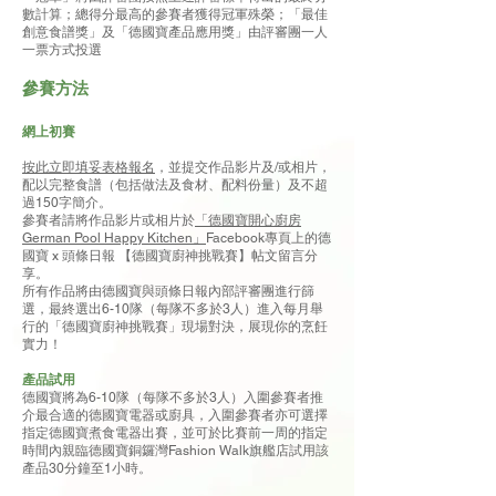
數計算；總得分最高的參賽者獲得冠軍殊榮；「最佳
創意食譜獎」及「德國寶產品應用獎」由評審團一人
一票方式投選
參賽方法
網上初賽
按此立即填妥表格報名
，並提交作品影片及/或相片，
配以完整食譜（包括做法及食材、配料份量）及不超
過150字簡介。
參賽者請將作品影片或相片於
「德國寶開心廚房
German Pool Happy Kitchen」
Facebook專頁上的德
國寶 x 頭條日報 【德國寶廚神挑戰賽】帖文留言分
享。
所有作品將由德國寶與頭條日報內部評審團進行篩
選，最終選出6-10隊（每隊不多於3人）進入每月舉
行的「德國寶廚神挑戰賽」現場對決，展現你的烹飪
實力！
產品試用
德國寶將為6-10隊（每隊不多於3人）入圍參賽者推
介最合適的德國寶電器或廚具，入圍參賽者亦可選擇
指定德國寶煮食電器出賽，並可於比賽前一周的指定
時間內親臨德國寶銅鑼灣Fashion Walk旗艦店試用該
產品30分鐘至1小時。