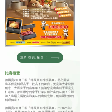
立即按此報名！
比賽概覽
德國寶x頭條日報「德國寶廚神挑戰賽」熱烈開鑼！
這不僅是料理高手一較高下的舞台，更是讓大家發揮
創意、大展身手的嘉年華！無論您是廚房新手還是烹
飪老將，都可用您的拿手好菜征服評審的味蕾！立即
加入這場充滿驚喜和美味的廚藝之旅，創造屬於你的
料理傳奇！
德國寶x頭條日報「德國寶廚神挑戰賽」由2025年3