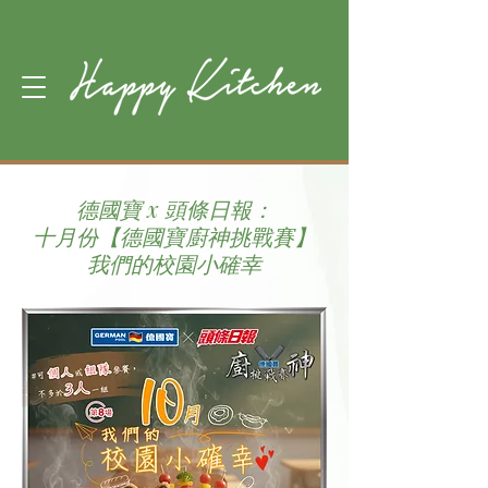
德國寶 x 頭條日報：
十月份【德國寶廚神挑戰賽】
我們的校園小確幸