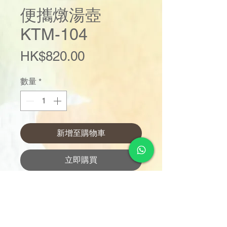
便攜燉湯壺
KTM-104
價
HK$820.00
格
數量
*
新增至購物車
立即購買
一鍵煲水、燉煮、隔水燉及保溫
700 ml容量，1-2人剛剛好
靈活調節時間、溫度
附送隔水燉不銹鋼燉盅