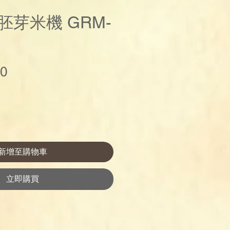
胚芽米機 GRM-
價
00
格
新增至購物車
立即購買