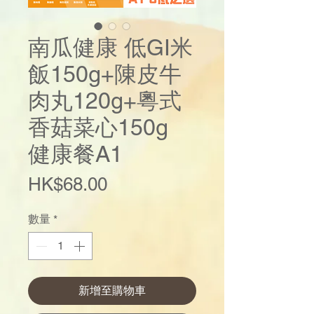
南瓜健康 低GI米
飯150g+陳皮牛
肉丸120g+粵式
香菇菜心150g
健康餐A1
價
HK$68.00
格
數量
*
新增至購物車