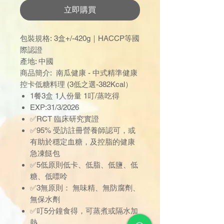
立即購買
包裝規格: 3盒+/-420g｜HACCP等國
際認證
產地: 中國
商品簡介: 南瓜健康 - 中式精準健康
控卡低糖料理 (3低之選-382Kcal）
1餐3盒 1人份量 1叮/蒸吃得
EXP:31/3/2026
✅RCT 臨床研究實證
✅95% 受訪註冊營養師認可，或
有助於穩定血糖，及控脂的健康
急凍餸包
✅5低原則低卡、低脂、低鹽、低
糖、低嘌呤
✅3無原則： 無味精、無防腐劑、
無保水劑
✅叮5分鐘食得，可蒸煮或隔水加
熱