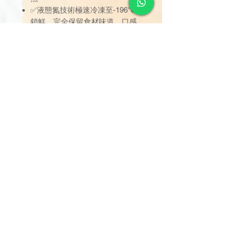
✅液態氮技術極速冷凍至-196°C
鎖鮮，完全保留食材味道、口感
及營養
✅通過SGS 營養素值測試
✅國際標準組織 ISO 9001 &
22000、HACCP、英國
BRCGS、法國 IFS、日本肯定清
單
上述重量約有±10%的誤差。
訂單金額達 $1000 以上可享免
運費。若未滿 $1000，則收取
$120 運費（偏遠離島除外）。
由於送貨服務由品牌方直接安
排，因此恕未能搭配其他不同品
牌的貨品。