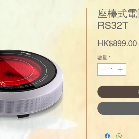
座檯式電陶
RS32T
HK$899.00
數量
*