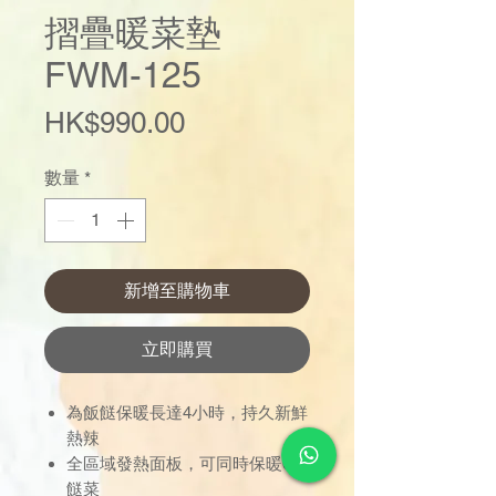
摺疊暖菜墊
FWM-125
價
HK$990.00
格
數量
*
新增至購物車
立即購買
為飯餸保暖長達4小時，持久新鮮
熱辣
全區域發熱面板，可同時保暖6道
餸菜