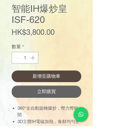
智能IH爆炒皇
ISF-620
價
HK$3,800.00
格
數量
*
新增至購物車
立即購買
360°全自動旋轉爆炒，慳力慳時
間
3D立體IH電磁加熱，食材均勻受
熱