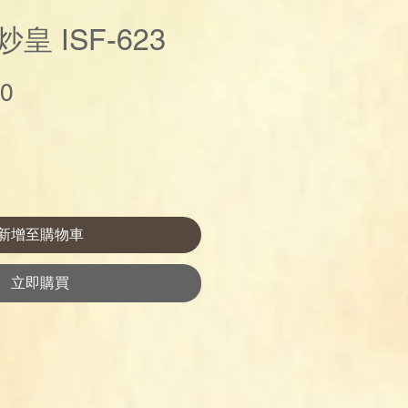
皇 ISF-623
價
00
格
新增至購物車
立即購買