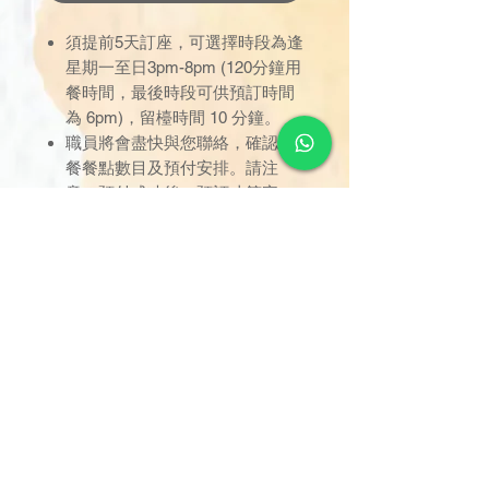
須提前5天訂座，可選擇時段為逢
星期一至日3pm-8pm (120分鐘用
餐時間，最後時段可供預訂時間
為 6pm)，留檯時間 10 分鐘。
職員將會盡快與您聯絡，確認軟
餐餐點數目及預付安排。請注
意，預付成功後，預訂才算完
成。
只限於已預定之時間內使用，逾
時未到者，用餐時間不作順延；
訂座一經確認，恕不接受取消或
改期。
用餐位置已劃分於指定區域，座
位將由餐職員安排，不設選擇；
只限堂食享用，不設外賣。
如有任何爭議，德國寶保留最終
決定權。