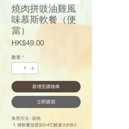
燒肉拼豉油雞風
味慕斯軟餐（便
當）
價
HK$49.00
格
數量
*
新增至購物車
立即購買
食用方法 : 蒸熱
將軟餐放置於0-4℃解凍大約8小