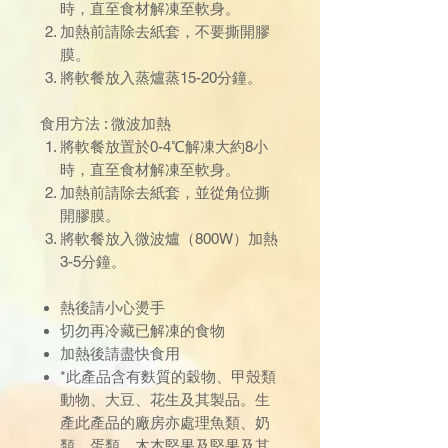
時，直至食材解凍至軟身。
加熱前請除去紙套，不要撕開膠
膜。
將軟餐放入蒸爐蒸15-20分鐘。
食用方法 : 微波加熱
將軟餐放置於0-4℃解凍大約8小
時，直至食材解凍至軟身。
加熱前請除去紙套，並從角位撕
開膠膜。
將軟餐放入微波爐（800W）加熱
3-5分鐘。
熱後請小心燙手
切勿再冷藏已解凍的食物
加熱後請盡快食用
*此產品含有麩質的穀物、甲殼類
動物、大豆、花生及其製品。生
產此產品的廠房亦處理魚類、奶
類、蛋類、木本堅果及堅果及其