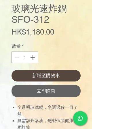
玻璃光速炸鍋
SFO-312
價
HK$1,180.00
格
數量
*
新增至購物車
立即購買
全透明玻璃鍋，烹調過程一目了
然
無需額外落油，炮製低脂健康香
脆炸物