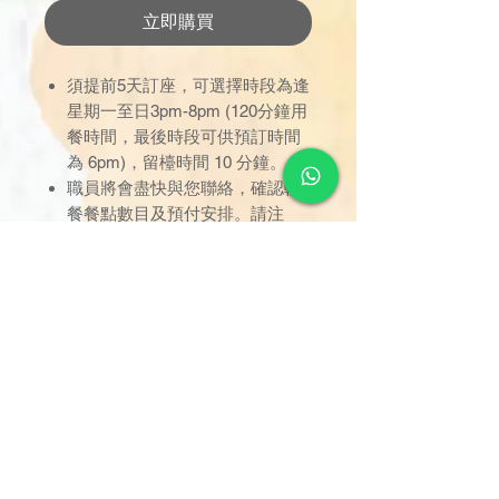
立即購買
須提前5天訂座，可選擇時段為逢
星期一至日3pm-8pm (120分鐘用
餐時間，最後時段可供預訂時間
為 6pm)，留檯時間 10 分鐘。
職員將會盡快與您聯絡，確認軟
餐餐點數目及預付安排。請注
意，預付成功後，預訂才算完
成。
只限於已預定之時間內使用，逾
時未到者，用餐時間不作順延；
訂座一經確認，恕不接受取消或
改期。
用餐位置已劃分於指定區域，座
位將由餐職員安排，不設選擇；
只限堂食享用，不設外賣。
如有任何爭議，德國寶保留最終
決定權。