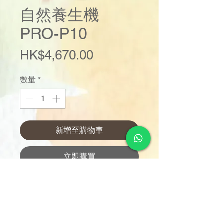
自然養生機
PRO-P10
價
HK$4,670.00
格
數量
*
新增至購物車
立即購買
真空破壁* 冷熱全能
限量版自然養生機
至潮櫻花粉紅配木紋設計
跟機附送攪拌棒