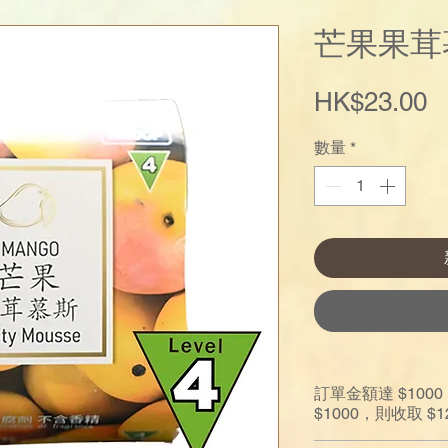
芒果果茸
HK$23.00
數量
*
訂單金額達 $10
$1000，則收取 