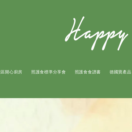
社區開心廚房
照護食標準分享會
照護食食譜書
​德國寶產品