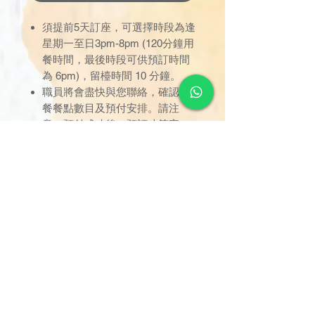
須提前5天訂座，可選擇時段為逢
星期一至日3pm-8pm (120分鐘用
餐時間，最後時段可供預訂時間
為 6pm)，留檯時間 10 分鐘。
職員將會盡快與您聯絡，確認軟
餐餐點數目及預付安排。請注
意，預付成功後，預訂才算完
成。
只限於已預定之時間內使用，逾
時未到者，用餐時間不作順延；
訂座一經確認，恕不接受取消或
改期。
用餐位置已劃分於指定區域，座
位將由餐職員安排，不設選擇；
只限堂食享用，不設外賣。
如有任何爭議，德國寶保留最終
決定權。