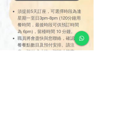
須提前5天訂座，可選擇時段為逢
星期一至日3pm-8pm (120分鐘用
餐時間，最後時段可供預訂時間
為 6pm)，留檯時間 10 分鐘。
職員將會盡快與您聯絡，確認軟
餐餐點數目及預付安排。請注
意，預付成功後，預訂才算完
成。
只限於已預定之時間內使用，逾
時未到者，用餐時間不作順延；
訂座一經確認，恕不接受取消或
改期。
用餐位置已劃分於指定區域，座
位將由餐職員安排，不設選擇；
只限堂食享用，不設外賣。
如有任何爭議，德國寶保留最終
決定權。