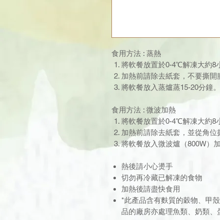
食用方法 : 蒸熱
將軟餐放置於0-4℃解凍大約
加熱前請除去紙套，不要撕開
將軟餐放入蒸爐蒸15-20分鐘
食用方法 : 微波加熱
將軟餐放置於0-4℃解凍大約
加熱前請除去紙套，並從角位
將軟餐放入微波爐（800W）加
熱後請小心燙手
切勿再冷藏已解凍的食物
加熱後請盡快食用
*此產品含有麩質的穀物、甲
品的廠房亦處理魚類、奶類、