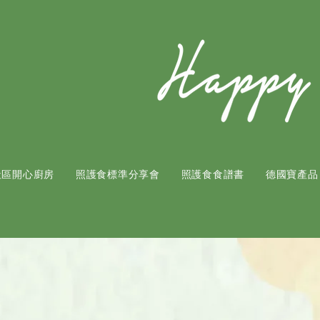
社區開心廚房
照護食標準分享會
照護食食譜書
​德國寶產品