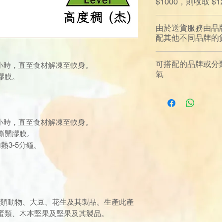
$1000，則收取 
由於送貨服務由品
配其他不同品牌的
可搭配的品牌或分類
8小時，直至食材解凍至軟身。
氣
膠膜。
。
8小時，直至食材解凍至軟身。
撕開膠膜。
熱3-5分鐘。
殼類動物、大豆、花生及其製品。生產此產
蛋類、木本堅果及堅果及其製品。