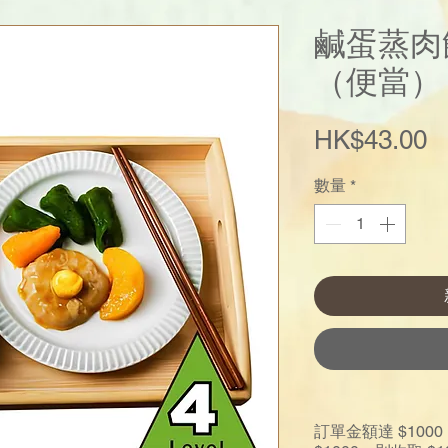
鹹蛋蒸肉
（便當）
HK$43.00
數量
*
訂單金額達 $10