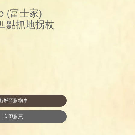
me (富士家)
6四點抓地拐杖
價
格
新增至購物車
立即購買