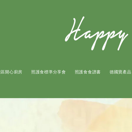
社區開心廚房
照護食標準分享會
照護食食譜書
​德國寶產品